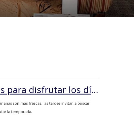
de
de
llegada
salida
Invierno en Santiago: 7 planes para disfrutar los días fríos
añanas son más frescas, las tardes invitan a buscar
utar la temporada.