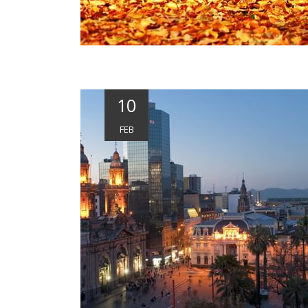
10
FEB