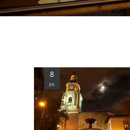
8
JUL