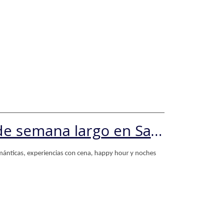
Panorama Escapadas de fin de semana largo en Santiago | Hotel Plaza San Francisco
mánticas, experiencias con cena, happy hour y noches