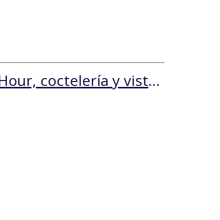
La Terraza by Bristol: Happy Hour, coctelería y vista a la Alameda | Hotel Plaza San Francisco