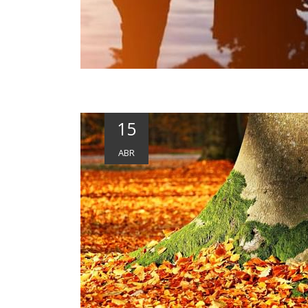
15
ABR