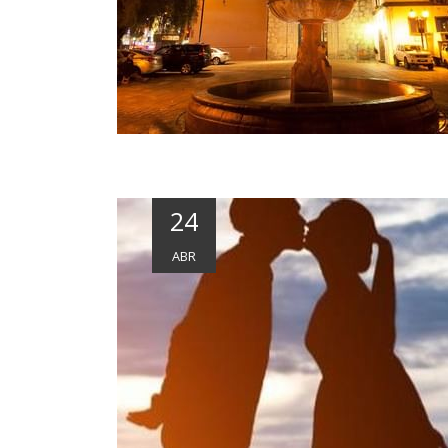
24
ABR