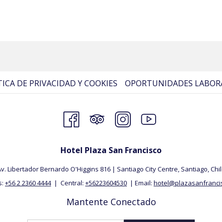
TICA DE PRIVACIDAD Y COOKIES
OPORTUNIDADES LABOR
Hotel Plaza San Francisco
v. Libertador Bernardo O'Higgins 816 | Santiago City Centre, Santiago, ​Chi
s:
+56 2 2360 4444
| Central:
+56223604530
| Email:
hotel@plazasanfrancis
Mantente Conectado