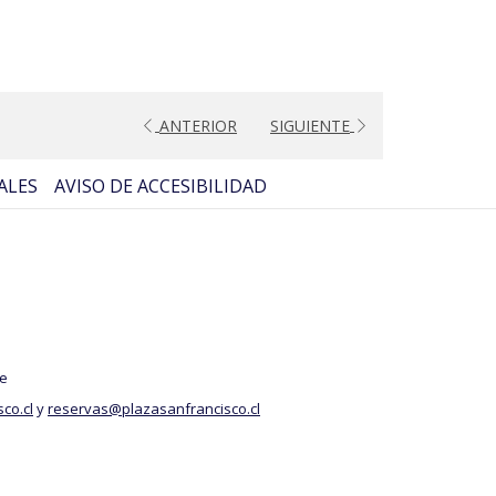
ANTERIOR
SIGUIENTE
ALES
AVISO DE ACCESIBILIDAD
le
co.cl
y
reservas@plazasanfrancisco.cl