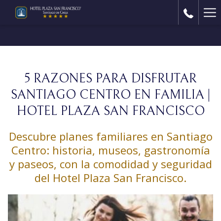
Ha
Me
5 RAZONES PARA DISFRUTAR
SANTIAGO CENTRO EN FAMILIA |
HOTEL PLAZA SAN FRANCISCO
Descubre planes familiares en Santiago
Centro: historia, museos, gastronomía
y paseos, con la comodidad y seguridad
del Hotel Plaza San Francisco.