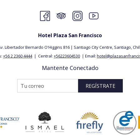
Hotel Plaza San Francisco
v. Libertador Bernardo O'Higgins 816 | Santiago City Centre, Santiago, ​Chi
s:
+56 2 2360 4444
| Central:
+56223604530
| Email:
hotel@plazasanfrancis
Mantente Conectado
REGÍSTRATE