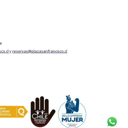
le
co.cl
y
reservas@plazasanfrancisco.cl