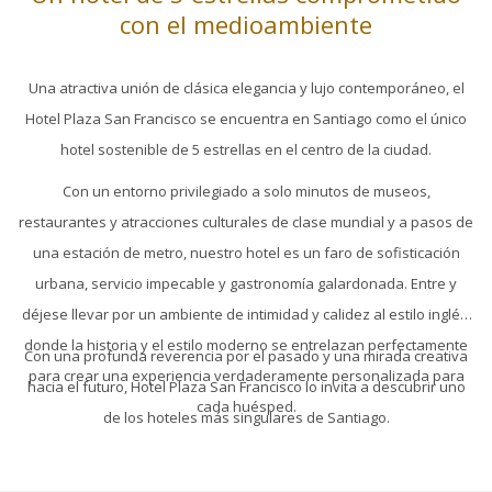
con el medioambiente
de
enlaces,
diapositivas
se
actualizará
Una atractiva unión de clásica elegancia y lujo contemporáneo, el
el
Hotel Plaza San Francisco se encuentra en Santiago como el único
contenido
hotel sostenible de 5 estrellas en el centro de la ciudad.
anterior
Con un entorno privilegiado a solo minutos de museos,
restaurantes y atracciones culturales de clase mundial y a pasos de
una estación de metro, nuestro hotel es un faro de sofisticación
urbana, servicio impecable y gastronomía galardonada. Entre y
déjese llevar por un ambiente de intimidad y calidez al estilo inglés,
donde la historia y el estilo moderno se entrelazan perfectamente
Con una profunda reverencia por el pasado y una mirada creativa
para crear una experiencia verdaderamente personalizada para
hacia el futuro, Hotel Plaza San Francisco lo invita a descubrir uno
cada huésped.
de los hoteles más singulares de Santiago.