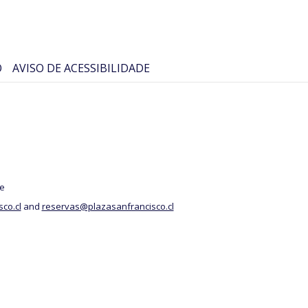
O
AVISO DE ACESSIBILIDADE
le
co.cl
and
reservas@plazasanfrancisco.cl