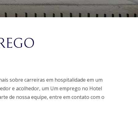
de
2026.
de
2026.
check-
check-
in.
out.
REGO
 mais sobre carreiras em hospitalidade em um
olhedor e acolhedor, um Um emprego no Hotel
arte de nossa equipe, entre em contato com o