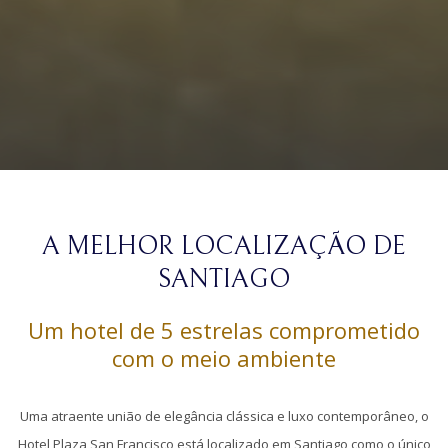
Pausar a apresentação de slides
Botões
Ao
de
clicar
A MELHOR LOCALIZAÇÃO DE
controle
nos
da
links
SANTIAGO
apresentação
a
Um hotel de 5 estrelas comprometido
de
seguir
com o meio ambiente
slides
se
actualizará
o
Uma atraente união de elegância clássica e luxo contemporâneo, o
conteúdo
Hotel Plaza San Francisco está localizado em Santiago como o único