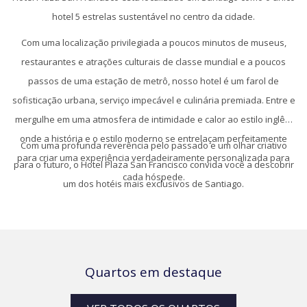
acima
hotel 5 estrelas sustentável no centro da cidade.
Com uma localização privilegiada a poucos minutos de museus,
restaurantes e atrações culturais de classe mundial e a poucos
passos de uma estação de metrô, nosso hotel é um farol de
sofisticação urbana, serviço impecável e culinária premiada. Entre e
mergulhe em uma atmosfera de intimidade e calor ao estilo inglês,
onde a história e o estilo moderno se entrelaçam perfeitamente
Com uma profunda reverência pelo passado e um olhar criativo
para criar uma experiência verdadeiramente personalizada para
para o futuro, o Hotel Plaza San Francisco convida você a descobrir
cada hóspede.
um dos hotéis mais exclusivos de Santiago.
Quartos em destaque