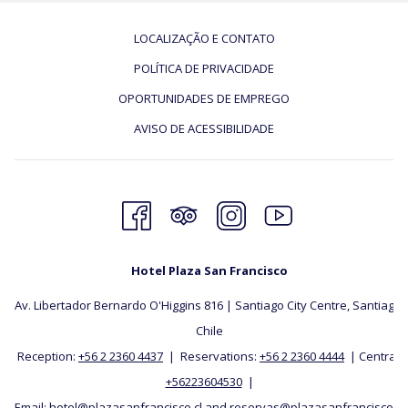
LOCALIZAÇÃO E CONTATO
POLÍTICA DE PRIVACIDADE
OPORTUNIDADES DE EMPREGO
AVISO DE ACESSIBILIDADE
Hotel Plaza San Francisco
Av. Libertador Bernardo O'Higgins 816 | Santiago City Centre, Santiago,
​Chile
Reception:
+56 2 2360 4437
| Reservations:
+56 2 2360 4444
| Central:
+56223604530
|
Email:
hotel@plazasanfrancisco.cl
and
reservas@plazasanfrancisco.cl