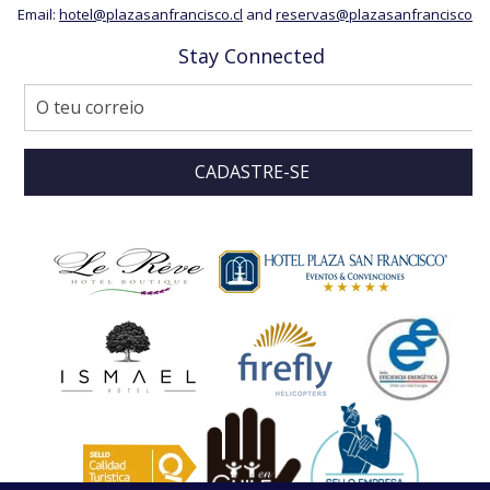
Email:
hotel@plazasanfrancisco.cl
and
reservas@plazasanfrancisco.cl
Stay Connected
CADASTRE-SE