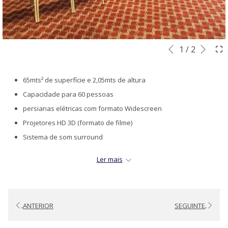
Segu
Botões
Ao
1
/
2
Anterior
de
clicar
controle
nos
65mts² de superfície e 2,05mts de altura
da
links
Capacidade para 60 pessoas
apresentação
a
persianas elétricas com formato Widescreen
de
seguir
Projetores HD 3D (formato de filme)
slides
se
Sistema de som surround
actualizará
Coffee break no lobby do mesmo andar
Ler mais
o
Música de fundo.
conteúdo
Internet Wi-Fi 4 megabytes até 4 PCs
acima
Ar condicionado e aquecimento controlados de dentro da sala
ANTERIOR
SEGUINTE