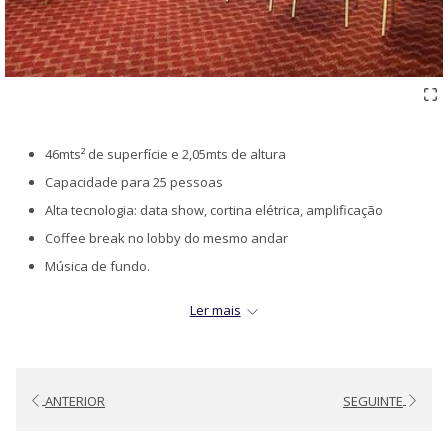
46mts² de superfície e 2,05mts de altura
Capacidade para 25 pessoas
Alta tecnologia: data show, cortina elétrica, amplificação
Coffee break no lobby do mesmo andar
Música de fundo.
Internet Wi-Fi 4 megabytes até 4 PCs
Ler mais
Ar condicionado e aquecimento controlados de dentro da sala
ANTERIOR
SEGUINTE