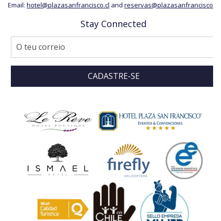
Email:
hotel@plazasanfrancisco.cl
and
reservas@plazasanfrancisco.cl
Stay Connected
CADASTRE-SE