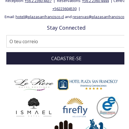
Reception:
+56 2 2360 4437
| Reservations:
+56 2 2360 4444
| Central:
+56223604530
|
Email:
hotel@plazasanfrancisco.cl
and
reservas@plazasanfrancisco.cl
Stay Connected
CADASTRE-SE