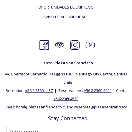
OPORTUNIDADES DE EMPREGO
AVISO DE ACESSIBILIDADE
Hotel Plaza San Francisco
Av. Libertador Bernardo O'Higgins 816 | Santiago City Centre, Santiago,
​Chile
Reception:
+56 2 2360 4437
| Reservations:
+56 2 2360 4444
| Central:
+56223604530
|
Email:
hotel@plazasanfrancisco.cl
and
reservas@plazasanfrancisco.cl
Stay Connected