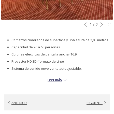
Sigu
Botones
Al
1
/
2
Anterior
de
hacer
control
clic
62 metros cuadrados de superficie y una altura de 2,05 metros
de
en
Capacidad de 20 a 60 personas
la
los
Cortinas eléctricas de pantalla ancha (16:9)
presentación
siguientes
Proyector HD 3D (formato de cine)
de
enlaces,
Sistema de sonido envolvente autoajustable.
diapositivas
se
Servicio de internet Wi-Fi desde 4 megas hasta 4pc.
Leer más
actualizará
Aire acondicionado controlado desde el interior del salón
el
contenido
anterior
ANTERIOR
SIGUIENTE