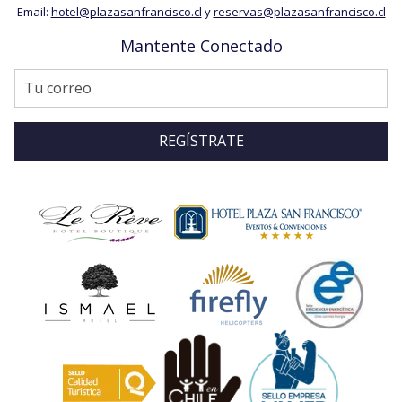
Email:
hotel@plazasanfrancisco.cl
y
reservas@plazasanfrancisco.cl
Mantente Conectado
REGÍSTRATE