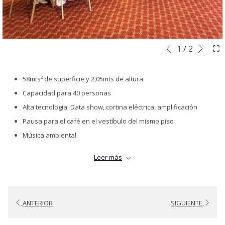
Sigu
Botones
Al
1
/
2
Anterior
de
hacer
control
clic
58mts² de superficie y 2,05mts de altura
de
en
Capacidad para 40 personas
la
los
Alta tecnología: Data show, cortina eléctrica, amplificación
presentación
siguientes
Pausa para el café en el vestíbulo del mismo piso
de
enlaces,
Música ambiental.
diapositivas
se
Internet Wi-Fi 4 megas hasta 4 PC
Leer más
actualizará
Aire acondicionado y calefacción controlados desde dentro de la
el
habitación
contenido
anterior
ANTERIOR
SIGUIENTE