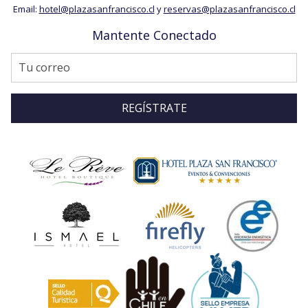
Email:
hotel@plazasanfrancisco.cl
y
reservas@plazasanfrancisco.cl
Mantente Conectado
REGÍSTRATE