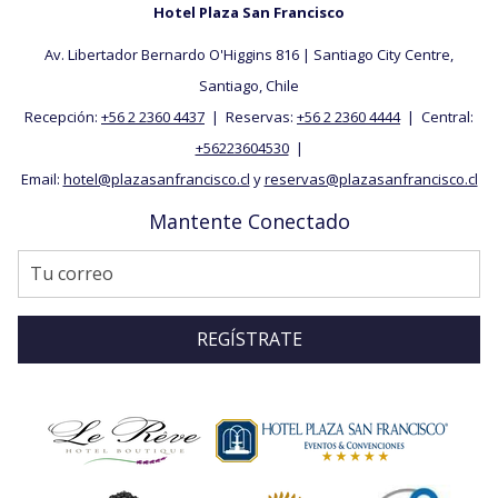
Hotel Plaza San Francisco
Av. Libertador Bernardo O'Higgins 816 | Santiago City Centre,
Santiago, ​Chile
Recepción:
+56 2 2360 4437
| Reservas:
+56 2 2360 4444
| Central:
+56223604530
|
Email:
hotel@plazasanfrancisco.cl
y
reservas@plazasanfrancisco.cl
Mantente Conectado
REGÍSTRATE